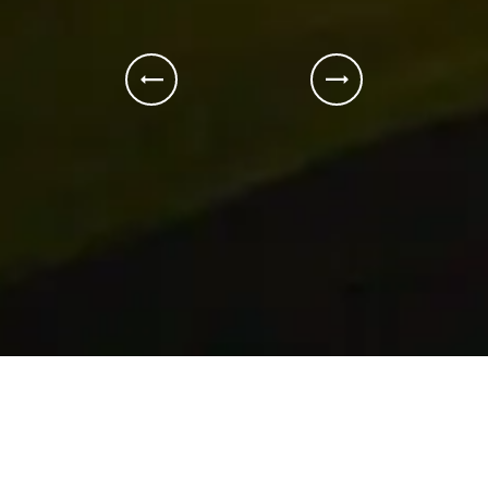
Contáctanos
+34 653 96 42 62
web@burzoncomenge.com
© Burzon*Comenge 2025 - Barcelona
Política de privacidad
Somos un estudio creativo y de
innovación digital que diseña