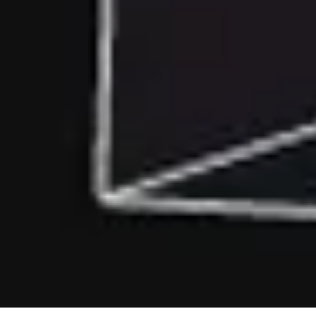
Ens agradaria conéixer el teu
projecte
Contacta'ns
+34 653 96 42 62
web@burzoncomenge.com
© Burzon*Comenge 2025 - Barcelona
Privacy policy